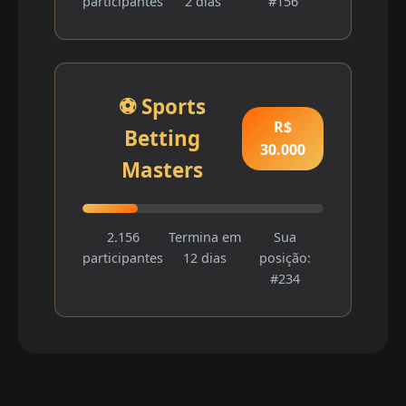
participantes
2 dias
#156
⚽ Sports
R$
Betting
30.000
Masters
2.156
Termina em
Sua
participantes
12 dias
posição:
#234