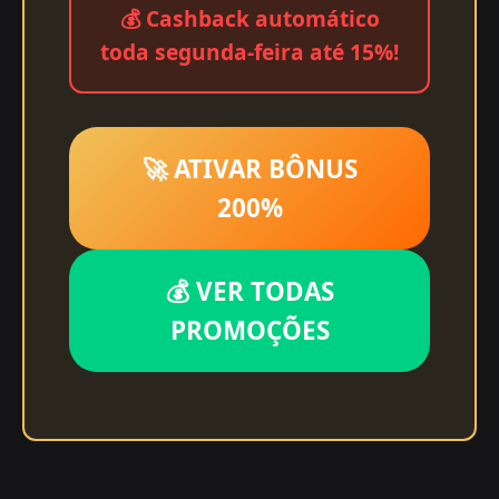
💰 Cashback automático
toda segunda-feira até 15%!
🚀 ATIVAR BÔNUS
200%
💰 VER TODAS
PROMOÇÕES