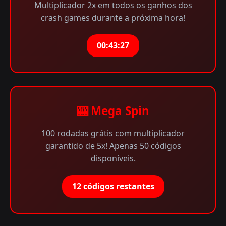
Multiplicador 2x em todos os ganhos dos
crash games durante a próxima hora!
00:43:27
🎰 Mega Spin
100 rodadas grátis com multiplicador
garantido de 5x! Apenas 50 códigos
disponíveis.
12 códigos restantes