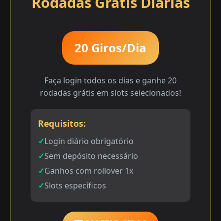
Rodadas Grátis Diárias
20 Giros/Dia
Faça login todos os dias e ganhe 20
rodadas grátis em slots selecionados!
Requisitos:
Login diário obrigatório
Sem depósito necessário
Ganhos com rollover 1x
Slots específicos