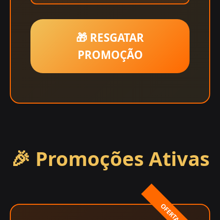
🎁 RESGATAR
PROMOÇÃO
🎉 Promoções Ativas