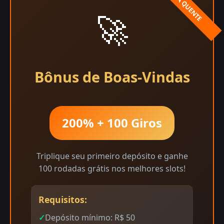
🚀
Bônus de Boas-Vindas
200% + 100 Giros
Triplique seu primeiro depósito e ganhe
100 rodadas grátis nos melhores slots!
Requisitos:
Depósito mínimo: R$ 50