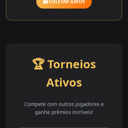
🎰 COLETAR GIROS
🏆 Torneios
Ativos
Compete com outros jogadores e
ganhe prêmios incríveis!