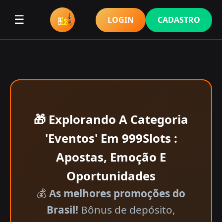
☰
LOGIN
CADASTRO
🎁 Explorando A Categoria
'Eventos' Em 999Slots :
Apostas, Emoção E
Oportunidades
💰
As melhores promoções do
Brasil!
Bônus de depósito,