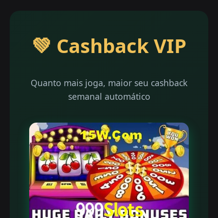
💚 Cashback VIP
Quanto mais joga, maior seu cashback
semanal automático