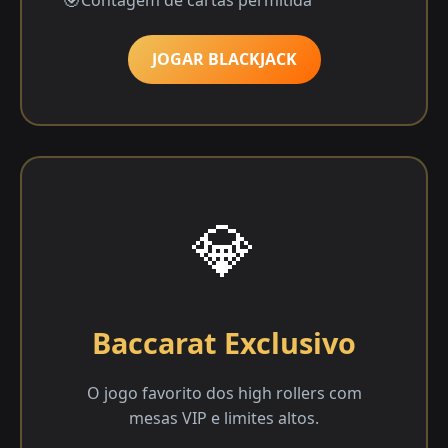
JOGAR BLACKJACK
💎
Baccarat Exclusivo
O jogo favorito dos high rollers com
mesas VIP e limites altos.