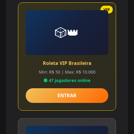
🎲👑
Roleta VIP Brasileira
Min: R$ 50 | Max: R$ 10.000
🟢 47 jogadores online
ENTRAR