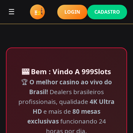
☰
LOGIN
CADASTRO
🎰 Bem : Vindo A 999Slots
🏆
O melhor casino ao vivo do
Brasil!
Dealers brasileiros
profissionais, qualidade
4K Ultra
HD
e mais de
80 mesas
exclusivas
funcionando 24
horas por dia.