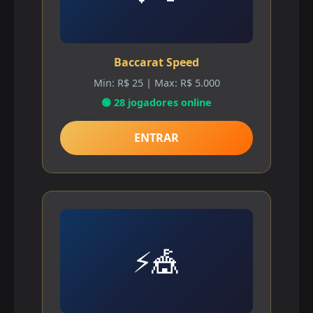
Baccarat Speed
Min: R$ 25 | Max: R$ 5.000
🟢 28 jogadores online
ENTRAR
⚡🎪