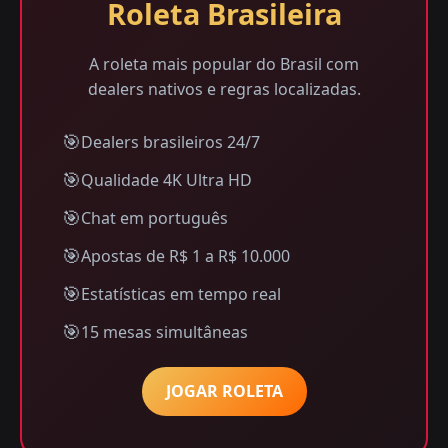
Roleta Brasileira
A roleta mais popular do Brasil com
dealers nativos e regras localizadas.
Dealers brasileiros 24/7
Qualidade 4K Ultra HD
Chat em português
Apostas de R$ 1 a R$ 10.000
Estatísticas em tempo real
15 mesas simultâneas
JOGAR ROLETA