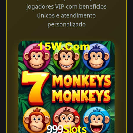
jogadores VIP com benefícios
únicos e atendimento
personalizado