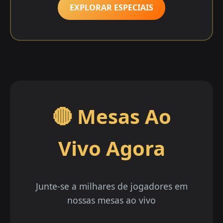
EXPLORAR ESPECIAIS
🔴 Mesas Ao
Vivo Agora
Junte-se a milhares de jogadores em
nossas mesas ao vivo