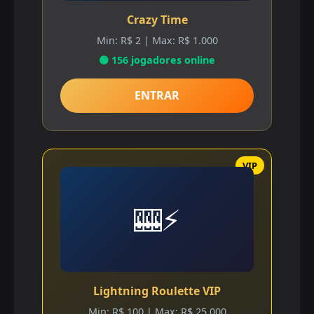
Crazy Time
Min: R$ 2 | Max: R$ 1.000
🟢 156 jogadores online
ENTRAR
🎰⚡
Lightning Roulette VIP
Min: R$ 100 | Max: R$ 25.000