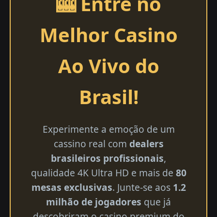
🎰 Entre no
Melhor Casino
Ao Vivo do
Brasil!
Experimente a emoção de um
cassino real com
dealers
brasileiros profissionais
,
qualidade 4K Ultra HD e mais de
80
mesas exclusivas
. Junte-se aos
1.2
milhão de jogadores
que já
descobriram o casino premium do