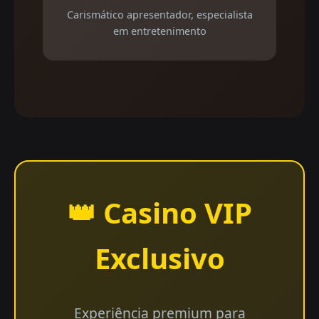
Carismático apresentador, especialista
em entretenimento
👑 Casino VIP
Exclusivo
Experiência premium para