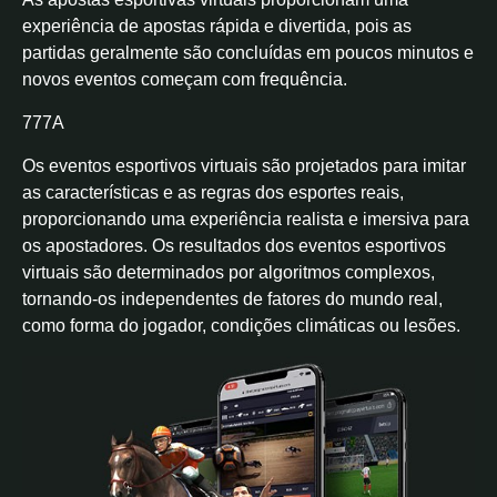
experiência de apostas rápida e divertida, pois as
partidas geralmente são concluídas em poucos minutos e
novos eventos começam com frequência.
777A
Os eventos esportivos virtuais são projetados para imitar
as características e as regras dos esportes reais,
proporcionando uma experiência realista e imersiva para
os apostadores. Os resultados dos eventos esportivos
virtuais são determinados por algoritmos complexos,
tornando-os independentes de fatores do mundo real,
como forma do jogador, condições climáticas ou lesões.