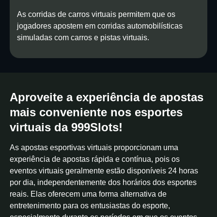
As corridas de carros virtuais permitem que os
jogadores apostem em corridas automobilísticas
simuladas com carros e pistas virtuais.
Aproveite a experiência de apostas
mais conveniente nos esportes
virtuais da 999Slots!
As apostas esportivas virtuais proporcionam uma
experiência de apostas rápida e contínua, pois os
eventos virtuais geralmente estão disponíveis 24 horas
por dia, independentemente dos horários dos esportes
reais. Elas oferecem uma forma alternativa de
entretenimento para os entusiastas do esporte,