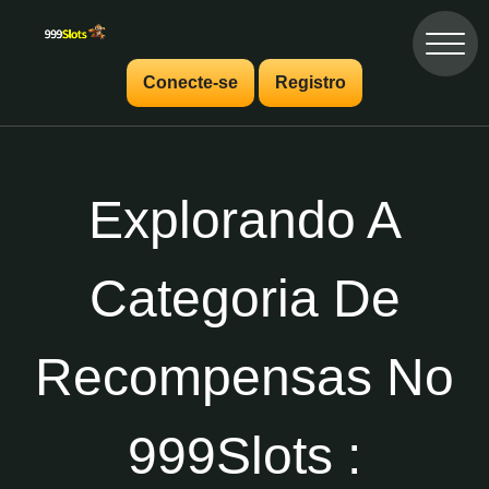
Conecte-se
Registro
Explorando A
Categoria De
Recompensas No
999Slots :