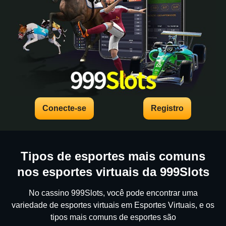
Conecte-se
Registro
Tipos de esportes mais comuns
nos esportes virtuais da 999Slots
No cassino 999Slots, você pode encontrar uma
variedade de esportes virtuais em Esportes Virtuais, e os
tipos mais comuns de esportes são