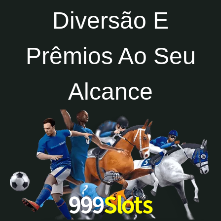
Diversão E
Prêmios Ao Seu
Alcance