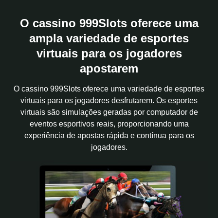
O cassino 999Slots oferece uma
ampla variedade de esportes
virtuais para os jogadores
apostarem
O cassino 999Slots oferece uma variedade de esportes
virtuais para os jogadores desfrutarem. Os esportes
virtuais são simulações geradas por computador de
eventos esportivos reais, proporcionando uma
experiência de apostas rápida e contínua para os
jogadores.