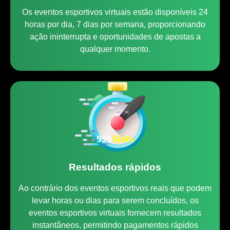
Os eventos esportivos virtuais estão disponíveis 24
horas por dia, 7 dias por semana, proporcionando
ação ininterrupta e oportunidades de apostas a
qualquer momento.
Resultados rápidos
Ao contrário dos eventos esportivos reais que podem
levar horas ou dias para serem concluídos, os
eventos esportivos virtuais fornecem resultados
instantâneos, permitindo pagamentos rápidos