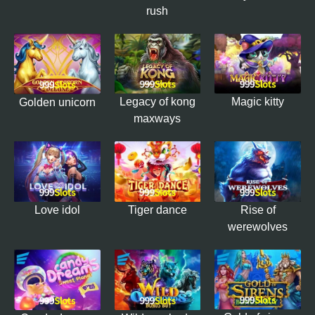
rush
Legacy of kong
Magic kitty
Golden unicorn
maxways
Tiger dance
Love idol
Rise of
werewolves