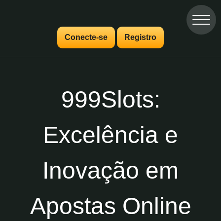
Conecte-se
Registro
999Slots:
Excelência e
Inovação em
Apostas Online