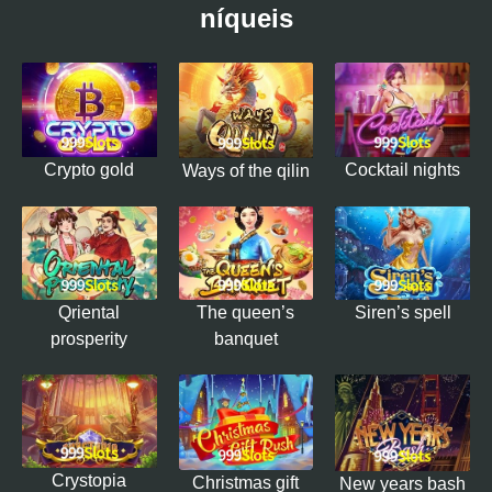
níqueis
Crypto gold
Cocktail nights
Ways of the qilin
The queen’s
Siren’s spell
Qriental
banquet
prosperity
Crystopia
Christmas gift
New years bash