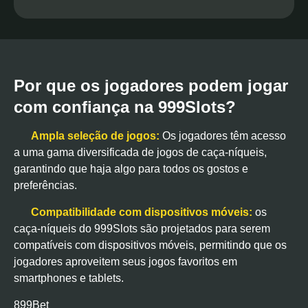
Por que os jogadores podem jogar
com confiança na 999Slots?
Ampla seleção de jogos:
Os jogadores têm acesso
a uma gama diversificada de jogos de caça-níqueis,
garantindo que haja algo para todos os gostos e
preferências.
Compatibilidade com dispositivos móveis:
os
caça-níqueis do 999Slots são projetados para serem
compatíveis com dispositivos móveis, permitindo que os
jogadores aproveitem seus jogos favoritos em
smartphones e tablets.
899Bet