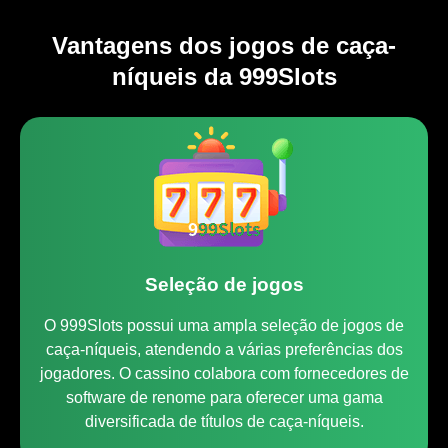
Vantagens dos jogos de caça-
níqueis da 999Slots
Seleção de jogos
O 999Slots possui uma ampla seleção de jogos de
caça-níqueis, atendendo a várias preferências dos
jogadores. O cassino colabora com fornecedores de
software de renome para oferecer uma gama
diversificada de títulos de caça-níqueis.