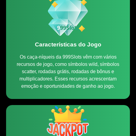
Características do Jogo
Os caça-níqueis da 999Slots vêm com vários
recursos de jogo, como símbolos wild, símbolos
scatter, rodadas grátis, rodadas de bônus e
multiplicadores. Esses recursos acrescentam
emoção e oportunidades de ganho ao jogo.