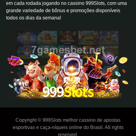
em cada rodada jogando no cassino 999Slots, com uma
grande variedade de bônus e promoções disponíveis
todos os dias da semana!
Copyright © 999Slots melhor cassino de apostas
esportivas e caça-níqueis online do Brasil. All rights
reserved.