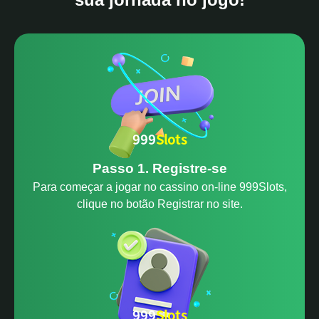
Passo 1. Registre-se
Para começar a jogar no cassino on-line 999Slots,
clique no botão Registrar no site.