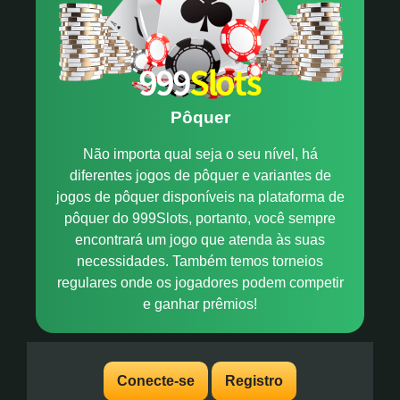
Pôquer
Não importa qual seja o seu nível, há
diferentes jogos de pôquer e variantes de
jogos de pôquer disponíveis na plataforma de
pôquer do 999Slots, portanto, você sempre
encontrará um jogo que atenda às suas
necessidades. Também temos torneios
regulares onde os jogadores podem competir
e ganhar prêmios!
Conecte-se
Registro