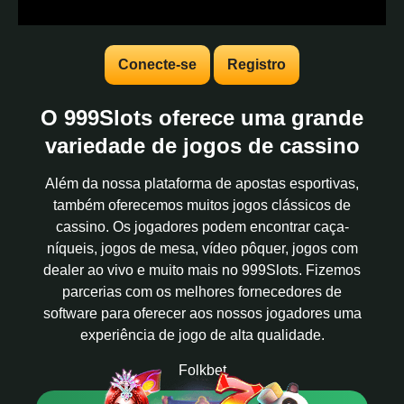
Conecte-se
Registro
O 999Slots oferece uma grande
variedade de jogos de cassino
Além da nossa plataforma de apostas esportivas,
também oferecemos muitos jogos clássicos de
cassino. Os jogadores podem encontrar caça-
níqueis, jogos de mesa, vídeo pôquer, jogos com
dealer ao vivo e muito mais no 999Slots. Fizemos
parcerias com os melhores fornecedores de
software para oferecer aos nossos jogadores uma
experiência de jogo de alta qualidade.
Folkbet