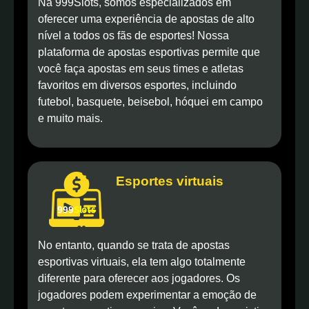
Na 999Slots, somos especializados em
oferecer uma experiência de apostas de alto
nível a todos os fãs de esportes! Nossa
plataforma de apostas esportivas permite que
você faça apostas em seus times e atletas
favoritos em diversos esportes, incluindo
futebol, basquete, beisebol, hóquei em campo
e muito mais.
Esportes virtuais
No entanto, quando se trata de apostas
esportivas virtuais, ela tem algo totalmente
diferente para oferecer aos jogadores. Os
jogadores podem experimentar a emoção de