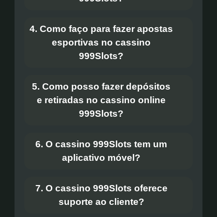
4. Como faço para fazer apostas
esportivas no cassino
999Slots?
5. Como posso fazer depósitos
e retiradas no cassino online
999Slots?
6. O cassino 999Slots tem um
aplicativo móvel?
7. O cassino 999Slots oferece
suporte ao cliente?