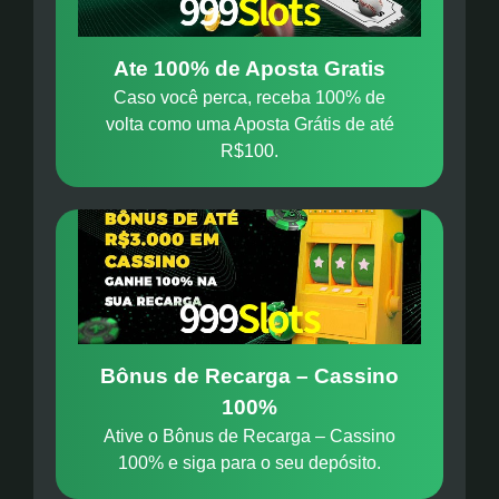
Ate 100% de Aposta Gratis
Caso você perca, receba 100% de
volta como uma Aposta Grátis de até
R$100.
Bônus de Recarga – Cassino
100%
Ative o Bônus de Recarga – Cassino
100% e siga para o seu depósito.