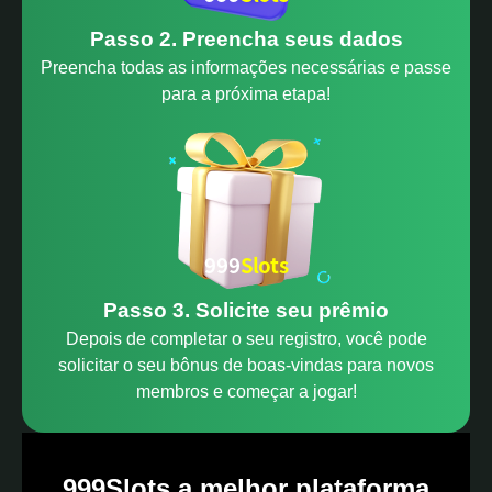
Passo 2. Preencha seus dados
Preencha todas as informações necessárias e passe
para a próxima etapa!
Passo 3. Solicite seu prêmio
Depois de completar o seu registro, você pode
solicitar o seu bônus de boas-vindas para novos
membros e começar a jogar!
999Slots a melhor plataforma