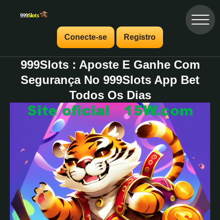
Conecte-se
Registro
999Slots : Aposte E Ganhe Com
Segurança No 999Slots App Bet
Todos Os Dias